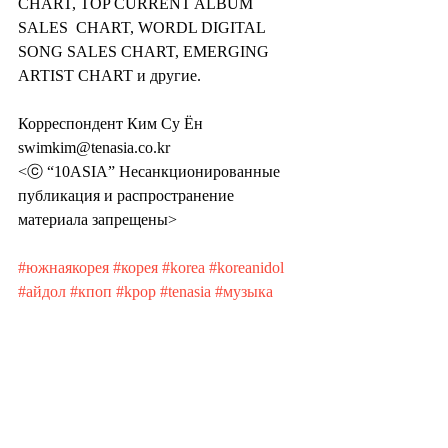
CHART, TOP CURRENT ALBUM 
SALES  CHART, WORDL DIGITAL 
SONG SALES CHART, EMERGING 
ARTIST CHART и другие.
Корреспондент Ким Су Ён 
swimkim@tenasia.co.kr
<ⓒ “10ASIA” Несанкционированные 
публикация и распространение 
материала запрещены>
#южнаякорея
#корея
#korea
#koreanidol
#айдол
#кпоп
#kpop
#tenasia
#музыка
#культура
#знаменитости
#дорамы
#энхайфн
#enhypen