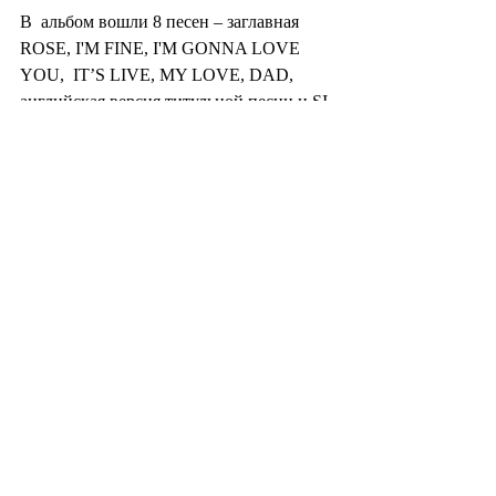
В  альбом вошли 8 песен – заглавная 
ROSE, I'M FINE, I'M GONNA LOVE 
YOU,  IT’S LIVE, MY LOVE, DAD, 
английская версия титульной песни и SI 
FUERAS  MIA (испанская версия IT’S 
LOVE).
Корреспондент Убин 
bin0604@tenasia.co.kr
<ⓒ “10ASIA” Несанкционированные 
публикация и распространение 
материала запрещены>
#южнаякорея
#корея
#korea
#koreanidol
#айдол
#кпоп
#kpop
#tenasia
#музыка
#культура
#знаменитости
#дорамы
#exo
#эксо
#dio
#дио