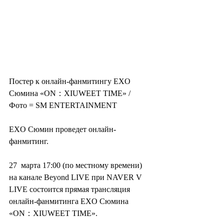
Постер к онлайн-фанмитингу EXO 
Сюмина «ON：XIUWEET TIME» / 
Фото = SM ENTERTAINMENT
EXO Сюмин проведет онлайн-
фанмитинг.
27  марта 17:00 (по местному времени) 
на канале Beyond LIVE при NAVER V  
LIVE состоится прямая трансляция 
онлайн-фанмитинга EXO Сюмина  
«ON：XIUWEET TIME».