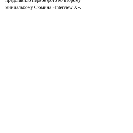
представило первое фото ко второму 
миниальбому Сюмина «Interview X».