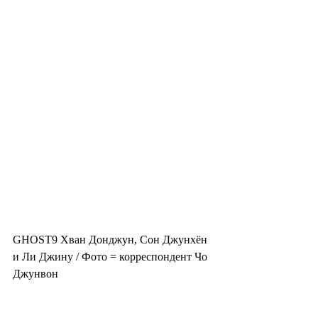
GHOST9 Хван Донджун, Сон Джунхён 
и Ли Джину / Фото = корреспондент Чо 
Джунвон