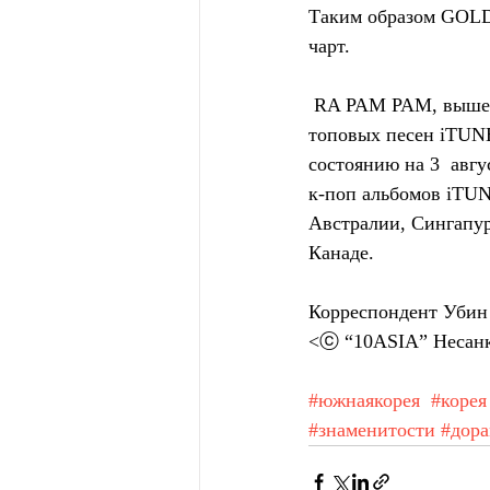
Таким образом GOLD
чарт.
 RA PAM PAM, вышедшая 2 августа  18:00 по местному времени, сразу возглавила чарт 
топовых песен iTUN
состоянию на 3  авгу
к-поп альбомов iTUNE
Австралии, Сингапур
Канаде.
Корреспондент Убин 
<ⓒ “10ASIA” Несанк
#южнаякорея
#корея
#знаменитости
#дор