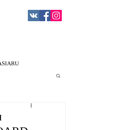
ASIARU
м