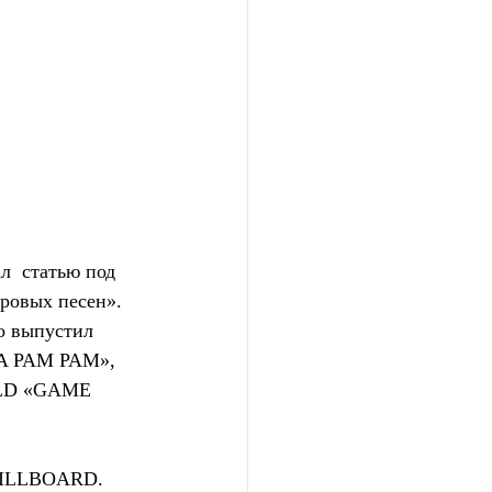
  статью под 
ровых песен». 
о выпустил 
RA PAM PAM», 
ILD «GAME 
 BILLBOARD. 