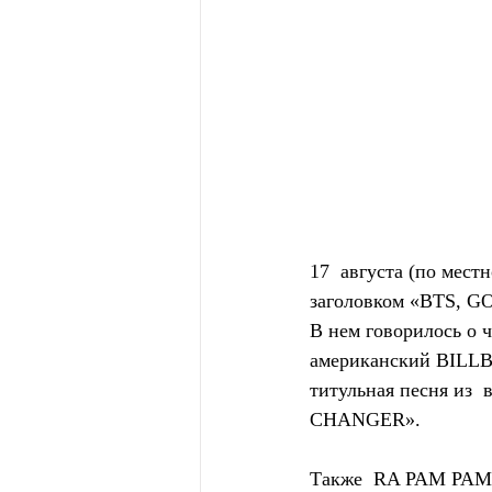
17  августа (по мес
заголовком «BTS, G
В нем говорилось о 
американский BILLB
титульная песня из
CHANGER».
Также  RA PAM PAM 