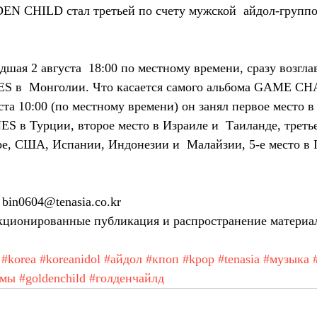
EN CHILD стал третьей по счету мужской  айдол-группо
ES в  Монголии. Что касается самого альбома GAME C
ста 10:00 (по местному времени) он занял первое место в
S в Турции, второе место в Израиле и  Таиланде, третье
е, США, Испании, Индонезии и  Малайзии, 5-е место в Г
bin0604@tenasia.co.kr
ционированные публикация и распространение материа
#korea
#koreanidol
#айдол
#кпоп
#kpop
#tenasia
#музыка
амы
#goldenchild
#голденчайлд