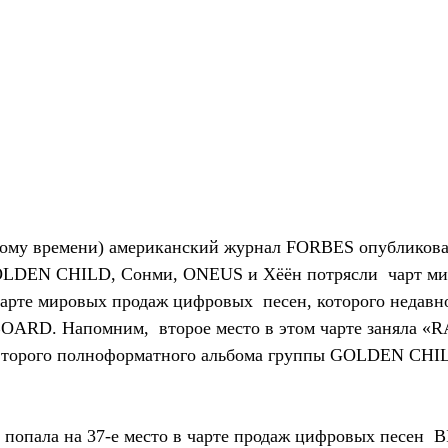
тному времени) американский журнал FORBES опубликовал
OLDEN CHILD, Сонми, ONEUS и Хёён потрясли  чарт ми
чарте мировых продаж цифровых  песен, которого недавн
OARD. Напомним,  второе место в этом чарте заняла «
  второго полноформатного альбома группы GOLDEN CH
попала на 37-е место в чарте продаж цифровых песен 