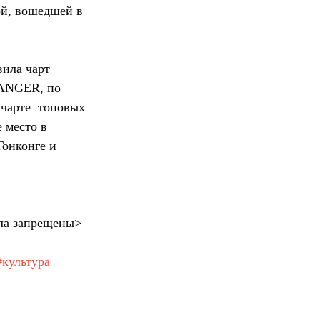
й, вошедшей в 
HANGER, по 
 чарте  топовых 
 место в 
онконге и 
ла запрещены>
#культура