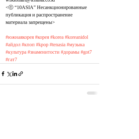
<ⓒ “10ASIA” Несанкционированные 
публикация и распространение 
материала запрещены>
#южнаякорея
#корея
#korea
#koreanidol
#айдол
#кпоп
#kpop
#tenasia
#музыка
#культура
#знаменитости
#дорамы
#got7
#гат7
Recent Posts
See All