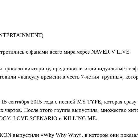
 ENTERTAINMENT)
встретились с фанами всего мира через NAVER V LIVE.
ы провели викторину, представили индивидуальные селф
товили «капсулу времени в честь 7-летия  группы», кото
5 сентября 2015 года с песней MY TYPE, которая сразу  
 чартов. После этого группа выпустила  множество хито
GY, LOVE SCENARIO и KILLING ME.