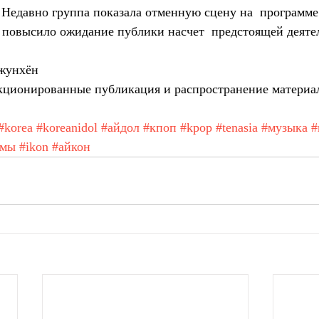
. Недавно группа показала отменную сцену на  програм
о повысило ожидание публики насчет  предстоящей деят
жунхён
ционированные публикация и распространение материа
#korea
#koreanidol
#айдол
#кпоп
#kpop
#tenasia
#музыка
#
амы
#ikon
#айкон