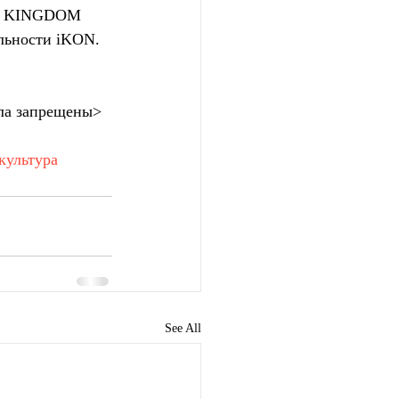
ме KINGDOM 
ельности iKON.
ла запрещены>
культура
See All