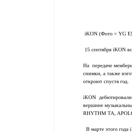
 iKON (Фото = YG
 15 сентября iKON 
На  передаче мембер
снимки, а также изго
откроют спустя год.
iKON  дебютировали 1
вершине музыкальных
RHYTHM TA, APOLO
  В марте этого года iKON выпустили «Why Why Why», в котором они показали  более 