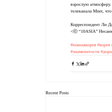
взрослую атмосферу
телеканала Mnet, чт
Корреспондент Ли Д
<ⓒ “10ASIA” Несанк
#южнаякорея
#корея
#знаменитости
#дор
Recent Posts