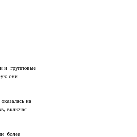
и и  групповые 
рую они 
оказалась на 
в, включая 