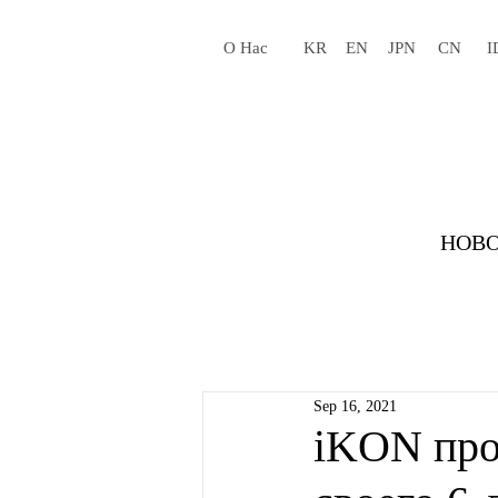
О Нас
KR
EN
JPN
CN
I
НОВО
Sep 16, 2021
iKON про