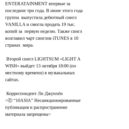
ENTERATAINMENT впервые за 
последние три года. В июне этого года 
группа  выпустила дебютный сингл 
VANILLA и смогла продать 19 тыс. 
копий за  первую неделю. Также сингл 
возглавил чарт синглов iTUNES в 10 
странах  мира.
 Второй сингл LIGHTSUM «LIGHT A 
WISH» выйдет 13 октября 18:00 (по 
местному времени) в музыкальных 
сайтах.
 Корреспондент Ли Джунхён
<ⓒ “10ASIA” Несанкционированные 
публикация и распространение 
материала запрещены>
#южнаякорея
#корея
#korea
#koreanidol
#ай