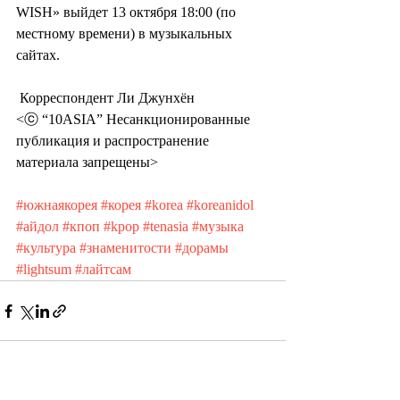
WISH» выйдет 13 октября 18:00 (по 
местному времени) в музыкальных 
сайтах.
 Корреспондент Ли Джунхён
<ⓒ “10ASIA” Несанкционированные 
публикация и распространение 
материала запрещены>
#южнаякорея
#корея
#korea
#koreanidol
#айдол
#кпоп
#kpop
#tenasia
#музыка
#культура
#знаменитости
#дорамы
#lightsum
#лайтсам