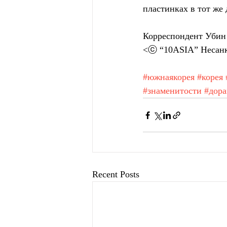
пластинках в тот же 
Корреспондент Убин 
<ⓒ “10ASIA” Несанк
#южнаякорея
#корея
#знаменитости
#дор
Recent Posts