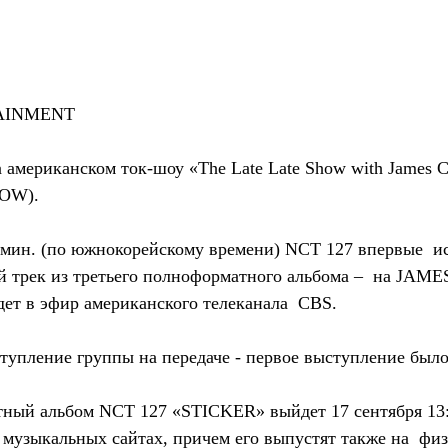
TAINMENT
американском ток-шоу «The Late Late Show with James Co
OW).
37 мин. (по южнокорейскому времени) NCT 127 впервые  и
й трек из третьего полноформатного альбома –  на JA
т в эфир американского телеканала  CBS.
тупление группы на передаче - первое выступление было 
ный альбом NCT 127 «STICKER» выйдет 17 сентября 13:0
 музыкальных сайтах, причем его выпустят также на  фи