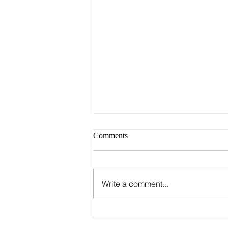
Comments
Write a comment...
Группа Stray Kids
опубликовала график первого