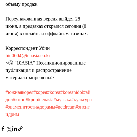
объему продаж.
Переупакованная версия выйдет 28 
июня, а предзаказ открылся сегодня (8 
июня) в онлайн- и оффлайн-магазинах.
Корреспондент Убин 
bin0604@tenasia.co.kr
<ⓒ “10ASIA” Несанкционированные 
публикация и распространение 
материала запрещены>
#южнаякорея
#корея
#korea
#koreanidol
#ай
дол
#кпоп
#kpop
#tenasia
#музыка
#культура
#знаменитости
#дорамы
#nctdream
#энсит
идрим