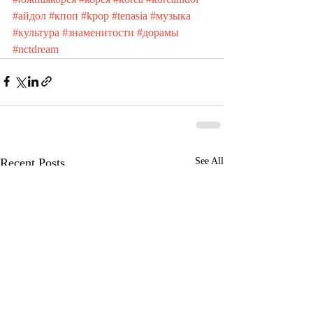
#айдол
#кпоп
#kpop
#tenasia
#музыка
#культура
#знаменитости
#дорамы
#nctdream
Recent Posts
See All