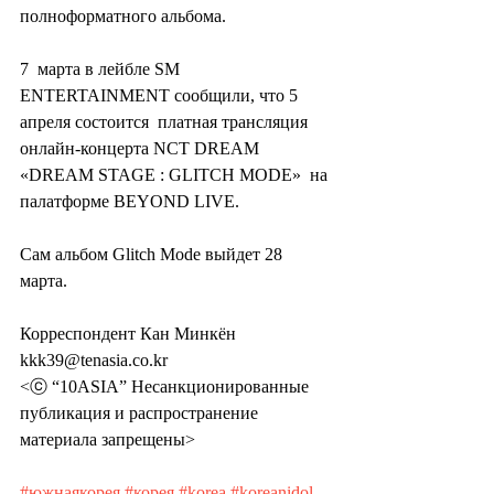
полноформатного альбома.
7  марта в лейбле SM 
ENTERTAINMENT сообщили, что 5 
апреля состоится  платная трансляция 
онлайн-концерта NCT DREAM 
«DREAM STAGE : GLITCH MODE»  на 
пaлатформе BEYOND LIVE.
Сам альбом Glitch Mode выйдет 28 
марта.
Корреспондент Кан Минкён 
kkk39@tenasia.co.kr
<ⓒ “10ASIA” Несанкционированные 
публикация и распространение 
материала запрещены>
#южнаякорея
#корея
#korea
#koreanidol