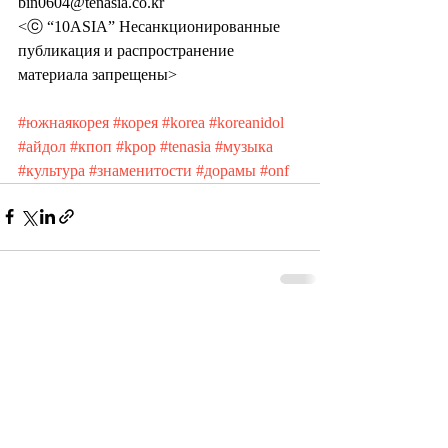
bin0604@tenasia.co.kr
<ⓒ “10ASIA” Несанкционированные 
публикация и распространение 
материала запрещены>
#южнаякорея
#корея
#korea
#koreanidol
#айдол
#кпоп
#kpop
#tenasia
#музыка
#культура
#знаменитости
#дорамы
#onf
Recent Posts
See All