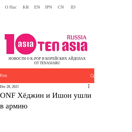
О Нас
KR
EN
JPN
CN
ID
НОВОСТИ О K-POP И КОРЕЙСКИХ АЙДОЛАХ
ОТ TENASIARU
Post
Dec 28, 2021
ONF Хёджин и Ишон ушли
в армию