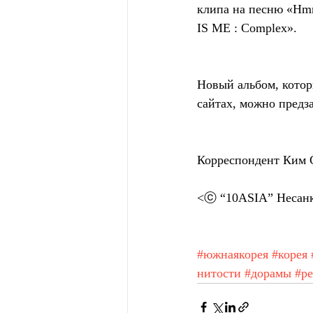
клипа на песню «Hm
IS ME : Complex».
Новый альбом, котор
сайтах, можно предз
Корреспондент Ким 
<ⓒ “10ASIA” Несанк
#южнаякорея
#корея
нитости
#дорамы
#pe