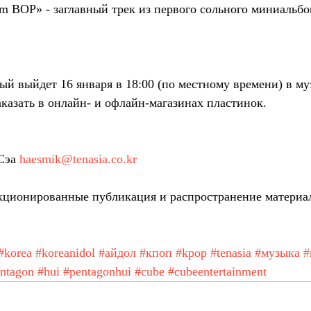
m BOP» - заглавный трек из первого сольного миниаль
ый выйдет 16 января в 18:00 (по местному времени) в м
аказать в онлайн- и офлайн-магазинах пластинок.
Сэа 
haesmik@tenasia.co.kr
ционированные публикация и распространение материа
#korea
#koreanidol
#айдол
#кпоп
#kpop
#tenasia
#музыка
#
ntagon
#hui
#pentagonhui
#cube
#cubeentertainment