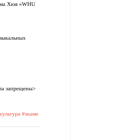
бома Хюя «WHU 
узыкальных 
ла запрещены>
культура
#знаме