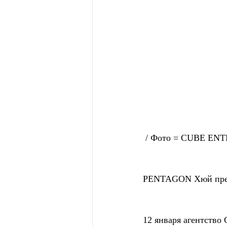
 / Фото = CUBE E
PENTAGON Хюй предс
12 января агентств