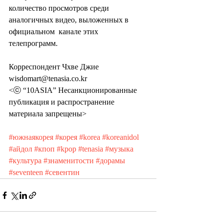
количество просмотров среди 
аналогичных видео, выложенных в 
официальном  канале этих 
телепрограмм.
Корреспондент Чхве Джие 
wisdomart@tenasia.co.kr
<ⓒ “10ASIA” Несанкционированные 
публикация и распространение 
материала запрещены>
#южнаякорея
#корея
#korea
#koreanidol
#айдол
#кпоп
#kpop
#tenasia
#музыка
#культура
#знаменитости
#дорамы
#seventeen
#севентин