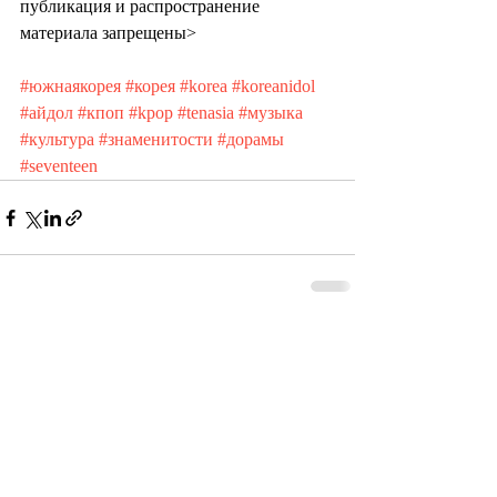
публикация и распространение 
материала запрещены>
#южнаякорея
#корея
#korea
#koreanidol
#айдол
#кпоп
#kpop
#tenasia
#музыка
#культура
#знаменитости
#дорамы
#seventeen
Recent Posts
See All