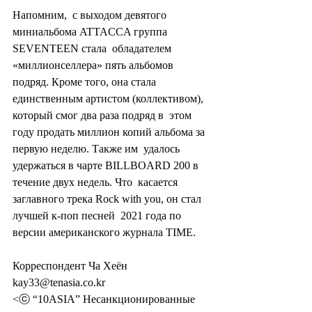
Напомним,  с выходом девятого 
миниальбома ATTACCA группа 
SEVENTEEN стала  обладателем 
«миллионселлера» пять альбомов 
подряд. Кроме того, она стала  
единственным артистом (коллективом), 
который смог два раза подряд в  этом 
году продать миллион копий альбома за 
первую неделю. Также им  удалось 
удержаться в чарте BILLBOARD 200 в 
течение двух недель. Что  касается 
заглавного трека Rock with you, он стал 
лучшей к-поп песней  2021 года по 
версии американского журнала TIME.
Корреспондент Ча Хеён 
kay33@tenasia.co.kr
<ⓒ “10ASIA” Несанкционированные 