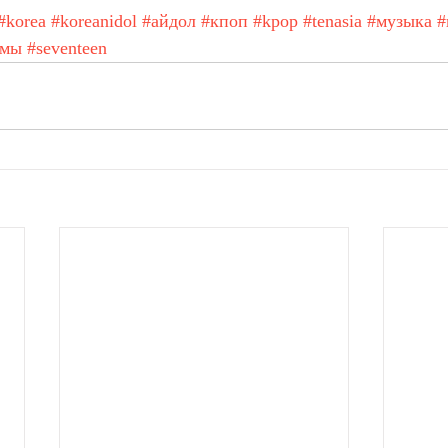
#korea
#koreanidol
#айдол
#кпоп
#kpop
#tenasia
#музыка
#
амы
#seventeen