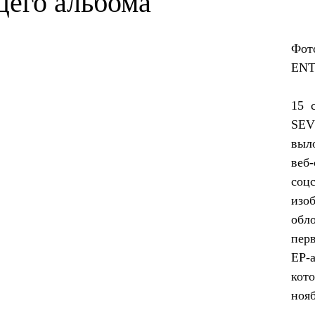
щего альбома
Фот
EN
15  
SEV
выл
веб-
соцс
изоб
обл
перв
EP-а
кото
нояб