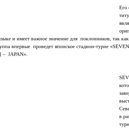
Его
титу
явля
ори
зыке и имеет важное значение для  поклонников, так как
 группа впервые  проведет японское стадион-турне «S
 –  JAPAN».
SEV
кото
зав
выст
Сев
в ра
тур