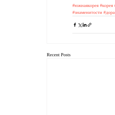
#южнаякорея
#корея
#знаменитости
#дор
Recent Posts