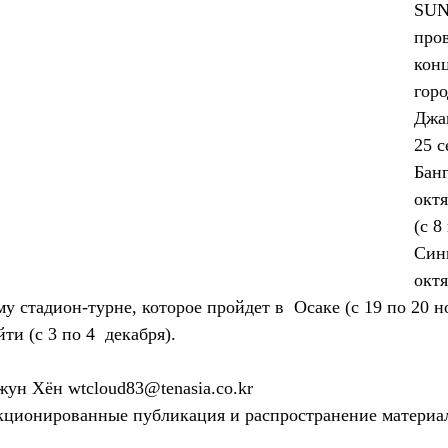
SUN,
пров
конц
горо
Джак
25 с
Банг
октя
(с 8
Синг
октя
у стадион-турне, которое пройдет в  Осаке (с 19 по 20 но
ти (с 3 по 4  декабря).
ун Хён wtcloud83@tenasia.co.kr
ционированные публикация и распространение материа