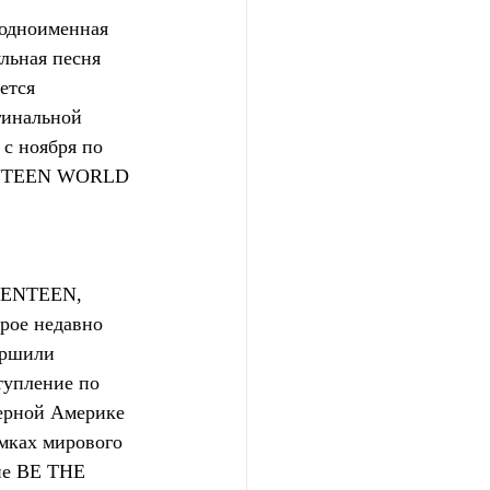
 одноименная 
льная песня 
ется  
гинальной 
 с ноября по 
EVENTEEN WORLD 
ENTEEN, 
рое недавно 
ершили 
упление по  
ерной Америке 
мках мирового 
не BE THE 