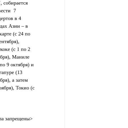
 собирается 
ести  7 
ертов в 4 
дах Азии – в 
арте (с 24 по 
ентября),  
коке (с 1 по 2 
бря), Маниле 
 по 9 октября) и 
апуре (13  
бря), а затем 
ября), Токио (с 
ла запрещены>