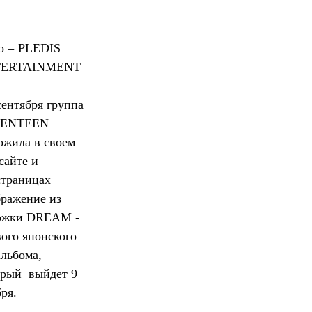
о = PLEDIS 
TERTAINMENT
сентября группа 
ENTEEN 
ожила в своем 
сайте и 
траницах  
ражение из 
ожки DREAM - 
ого японского 
льбома, 
рый  выйдет 9 
ря.