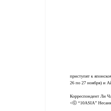
приступят к японском
26 по 27 ноября) и Ай
Корреспондент Ли Чж
<ⓒ “10ASIA” Несанк