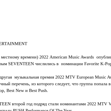
TERTAINMENT
о местному времени) 2022 American Music Awards  опубли
рым SEVENTEEN числились в  номинации Favorite K-Pop 
другая  музыкальная премия 2022 MTV European Music A
чный перечень, из которого следует, что группа попала в
p, Best New и Best Push.
EEN второй год подряд стали номинантами 2022 MTV Vi
аграду PUSH Performance Of The Year.