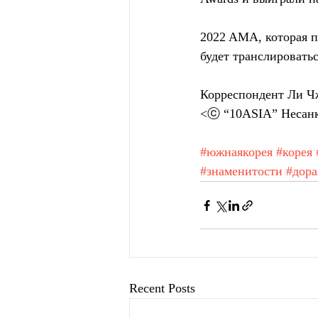
2022 AMA, которая 
будет транслироватьс
Корреспондент Ли Чж
<ⓒ “10ASIA” Несанк
#южнаякорея
#корея
#знаменитости
#дор
Recent Posts