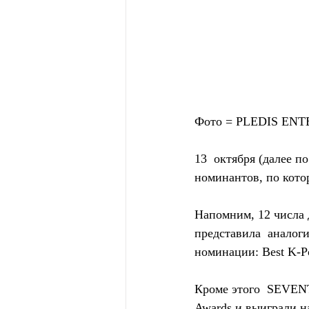
Фото = PLEDIS EN
13  октября (далее п
номинантов, по кото
Напомним, 12 числа 
представила  аналоги
номинации: Best K-Po
Кроме этого  SEVENT
Awards и выиграли н