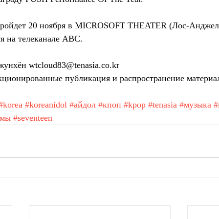
пройдет 20 ноября в MICROSOFT THEATER (Лос-Анджел
я на телеканале ABC. 
унхён wtcloud83@tenasia.co.kr
ционированные публикация и распространение материа
#korea
#koreanidol
#айдол
#кпоп
#kpop
#tenasia
#музыка
#
амы
#seventeen