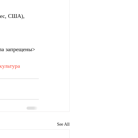
ес, США), 
ла запрещены>
культура
See All