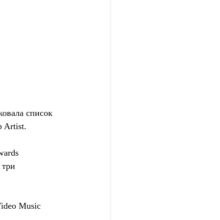
ковала список 
Artist.
wards 
 три  
deo Music  