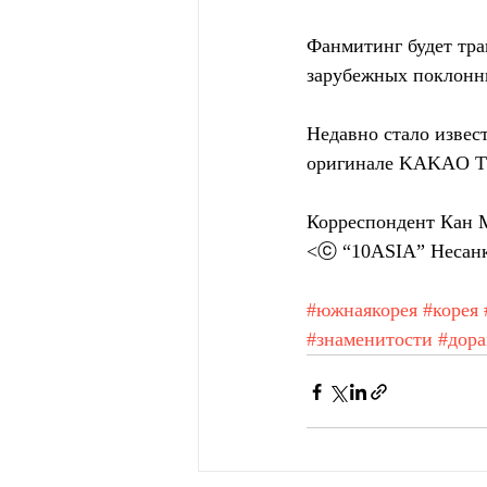
Фанмитинг будет тр
зарубежных поклонни
Недавно стало извес
оригинале KAKAO 
Корреспондент Кан М
<ⓒ “10ASIA” Несанк
#южнаякорея
#корея
#знаменитости
#дор