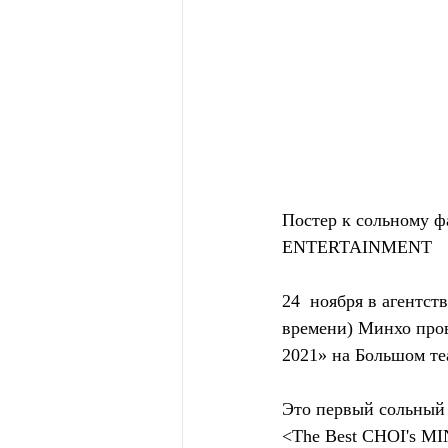
Постер к сольному 
ENTERTAINMENT
24  ноября в агентс
времени) Минхо пр
2021» на Большом теа
Это первый сольны
<The Best CHOI's MI