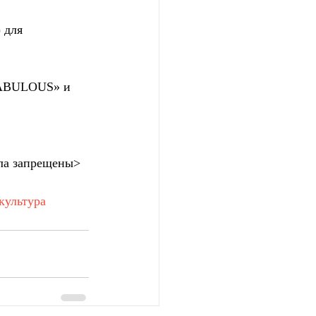
 для 
 FABULOUS» и 
ла запрещены>
культура