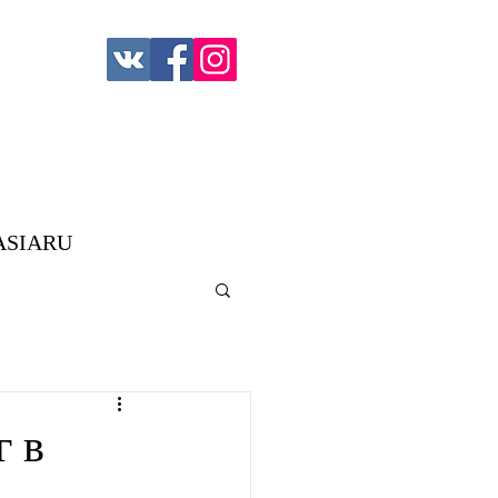
ASIARU
г в