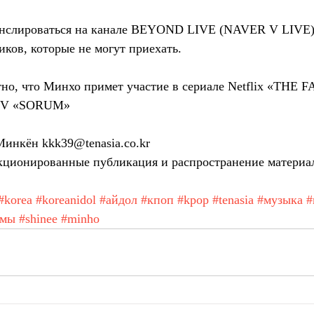
анслироваться на канале BEYOND LIVE (NAVER V LIVE)
ков, которые не могут приехать.
тно, что Минхо примет участие в сериале Netflix «THE
TV «SORUM»
инкён kkk39@tenasia.co.kr
ционированные публикация и распространение материа
#korea
#koreanidol
#айдол
#кпоп
#kpop
#tenasia
#музыка
#
амы
#shinee
#minho