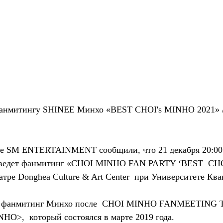
фанмитингу SHINEE Минхо «BEST CHOI's MINHO 2021» /
тве SM ENTERTAINMENT сообщили, что 21 декабря 20:00 
оведет фанмитинг «CHOI MINHO FAN PARTY ‘BEST  CH
тре Donghea Culture & Art Center  при Университете Ква
й фанмитинг Минхо после  CHOI MINHO FANMEETING
NHO>,  который состоялся в марте 2019 года.