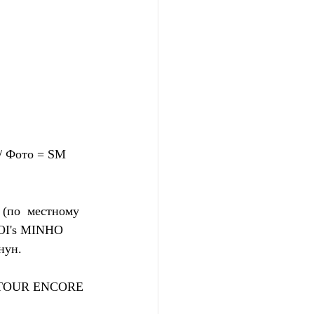
 Фото = SM 
(по  местному 
OI's MINHO 
нун.
 TOUR ENCORE 