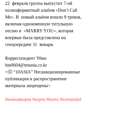
22  февраля группа выпустит 7-ой 
полноформатный альбом «Don’t Call 
Me». В  новый альбом вошли 9 треков, 
включая одноименную титульную 
песню и  «MARRY YOU», которая 
впервые была представлена на 
спецпередаче 31  января.
Корреспондент Убин 
bin0604@tenasia.co.kr
<ⓒ “10ASIA” Несанкционированные 
публикация и распространение 
материала запрещены>
#южнаякорея
#корея
#korea
#koreanidol
#айдол
#кпоп
#kpop
#tenasia
#музыка
#культура
#знаменитости
#дорамы
#shinee
#шайни