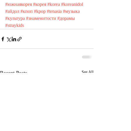
#южнаякорея
#корея
#korea
#koreanidol
#айдол
#кпоп
#kpop
#tenasia
#музыка
#культура
#знаменитости
#дорамы
#straykids
Recent Posts
See All