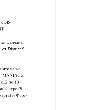
KDIS  
NT.
з  Банчана, 
т District 9 
лнительные 
  'MANIAC'». 
(с12 по 13 
ингапуре (5 
марта) и Форт-