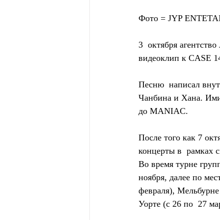
Фото = JYP ENTET
3  октября агентст
видеоклип к CASE 1
Песню  написал внут
Чанбина и Хана. Ими
до MANIAC.
После того как 7 ок
концерты в  рамках с
Во время турне групп
ноября, далее по мес
февраля), Мельбурне 
Уорте (с 26 по  27 ма