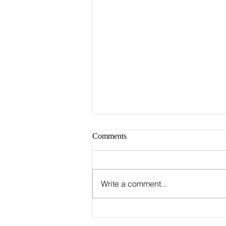
Comments
Write a comment...
Группа Stray Kids
опубликовала график первого