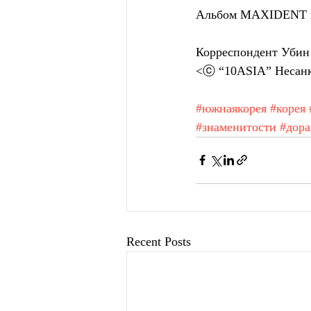
Альбом MAXIDENT вы
Корреспондент Убин 
<ⓒ “10ASIA” Несанк
#южнаякорея
#корея
#знаменитости
#дор
Recent Posts