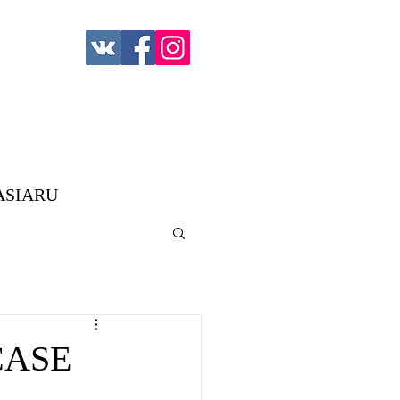
ASIARU
 CASE