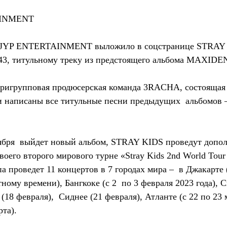
AINMENT
во JYP ENTERTAINMENT выложило в соцстранице STRAY 
43, титульному треку из предстоящего альбома MAXIDE
ригрупповая продюсерская команда 3RACHA, состоящая и
 написаны все титульные песни предыдущих  альбомов – о
тября  выйдет новый альбом, STRAY KIDS проведут допо
воего второго мирового турне «Stray Kids 2nd World Tour
а проведет 11 концертов в 7 городах мира –  в Джакарте 
тному времени), Бангкоке (с 2  по 3 февраля 2023 года), С
(18 февраля),  Сиднее (21 февраля), Атланте (с 22 по 23 
рта).