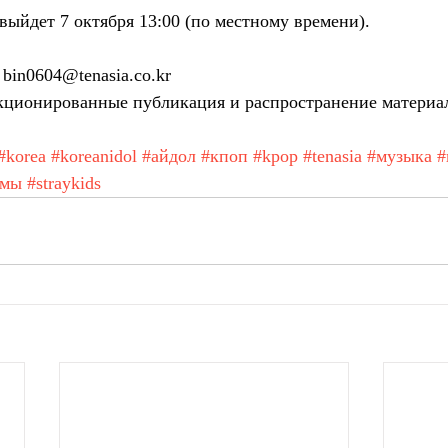
йдет 7 октября 13:00 (по местному времени).
bin0604@tenasia.co.kr
ционированные публикация и распространение материа
#korea
#koreanidol
#айдол
#кпоп
#kpop
#tenasia
#музыка
#
амы
#straykids