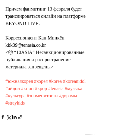
Причем фанмитинг 13 февраля будет 
транслироваться онлайн на платформе 
BEYOND LIVE.
Корреспондент Кан Минкён 
kkk39@tenasia.co.kr
<ⓒ “10ASIA” Несанкционированные 
публикация и распространение 
материала запрещены>
#южнаякорея
#корея
#korea
#koreanidol
#айдол
#кпоп
#kpop
#tenasia
#музыка
#культура
#знаменитости
#дорамы
#straykids