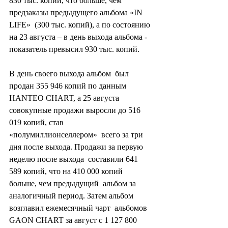
830 тыс. копий, что больше, чем 
предзаказы предыдущего альбома «IN 
LIFE»  (300 тыс. копий), а по состоянию 
на 23 августа – в день выхода альбома -  
показатель превысил 930 тыс. копий. 
В день своего выхода альбом  был 
продан 355 946 копий по данным 
HANTEO CHART, а 25 августа  
совокупные продажи выросли до 516 
019 копий, став 
«полумиллионселлером»  всего за три 
дня после выхода. Продажи за первую 
неделю после выхода  составили 641 
589 копий, что на 410 000 копий 
больше, чем предыдущий  альбом за 
аналогичный период. Затем альбом 
возглавил ежемесячный чарт  альбомов 
GAON CHART за август с 1 127 800 