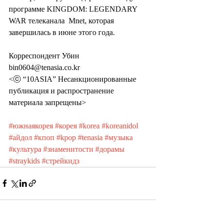
программе KINGDOM: LEGENDARY 
WAR телеканала  Mnet, которая 
завершилась в июне этого года.
Корреспондент Убин 
bin0604@tenasia.co.kr
<ⓒ “10ASIA” Несанкционированные 
публикация и распространение 
материала запрещены>
#южнаякорея
#корея
#korea
#koreanidol
#айдол
#кпоп
#kpop
#tenasia
#музыка
#культура
#знаменитости
#дорамы
#straykids
#стрейкидз