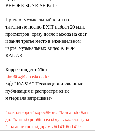
BEFORE SUNRISE Part.2.
Причем  музыкальный клип на 
титульную песню EXIT набрал 20 млн. 
просмотров  сразу после выхода на свет 
и занял третье место в еженедельном 
чарте  музыкальных видео K-POP 
RADAR.
Корреспондент Убин 
bin0604@tenasia.co.kr
<ⓒ “10ASIA” Несанкционированные 
публикация и распространение 
материала запрещены>
#южнаякорея
#корея
#korea
#koreanidol
#ай
дол
#кпоп
#kpop
#tenasia
#музыка
#культура
#знаменитости
#дорамы
#t1419
#т1419