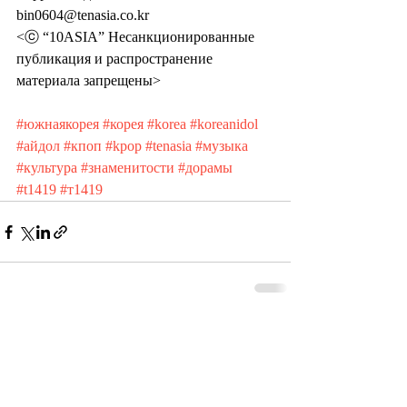
bin0604@tenasia.co.kr 
<ⓒ “10ASIA” Несанкционированные 
публикация и распространение 
материала запрещены>
#южнаякорея
#корея
#korea
#koreanidol
#айдол
#кпоп
#kpop
#tenasia
#музыка
#культура
#знаменитости
#дорамы
#t1419
#т1419
Recent Posts
See All