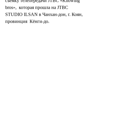
съемку телепередачи JTBC «Knowing 
bros»,  которая прошла на JTBC 
STUDIO ILSAN в Чанхан-дон, г. Коян, 
провинция  Кёнги-до.