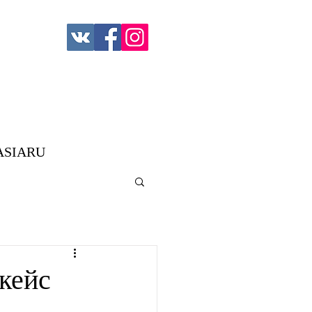
ASIARU
кейс