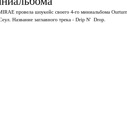
иниальбома
 MIRAE провела шоукейс своего 4-го миниальбома Ourturn
Сеул. Название заглавного трека - Drip N'  Drop.