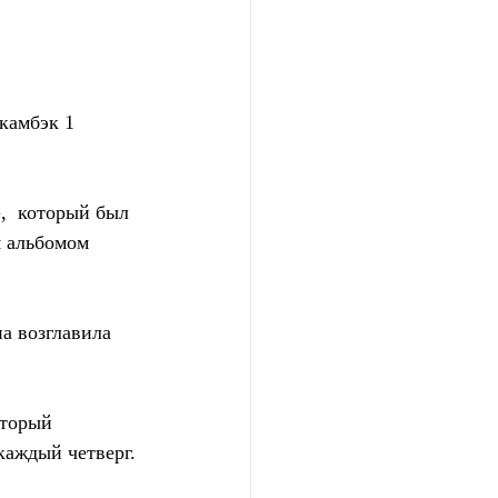
амбэк 1 
  который был 
м альбомом 
а возглавила 
торый  
каждый четверг.