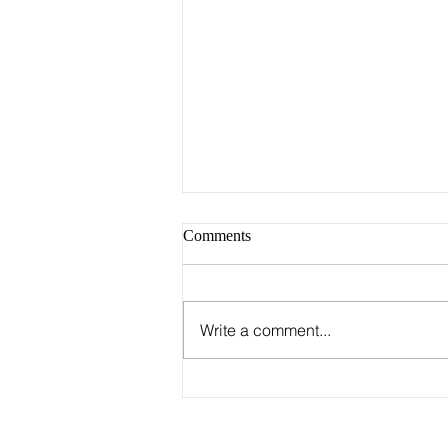
Comments
Write a comment...
Группа Stray Kids
опубликовала график первого
этапа мирового турне