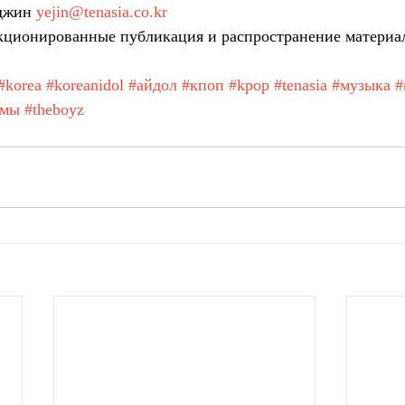
джин 
yejin@tenasia.co.kr
ционированные публикация и распространение материа
#korea
#koreanidol
#айдол
#кпоп
#kpop
#tenasia
#музыка
#
амы
#theboyz