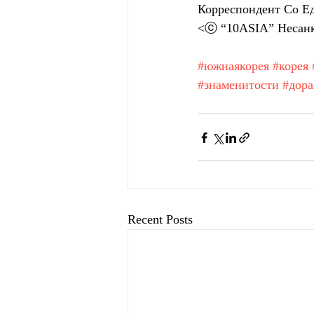
Корреспондент Со Е
<ⓒ “10ASIA” Несанк
#южнаякорея
#корея
#знаменитости
#дор
Recent Posts