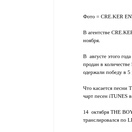
Фото = CRE.KER 
В агентстве CRE.K
ноября.
В  августе этого г
продан в количестве
одержали победу в 5
Что касается песни T
чарт песен iTUNES в
14  октября THE BOY
транслировался по L