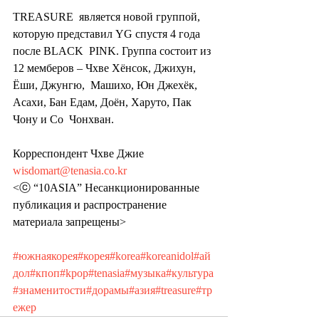
TREASURE  является новой группой, 
которую представил YG спустя 4 года 
после BLACK  PINK. Группа состоит из 
12 мемберов – Чхве Хёнсок, Джихун, 
Ёши, Джунгю,  Машихо, Юн Джехёк, 
Асахи, Бан Едам, Доён, Харуто, Пак 
Чону и Со  Чонхван.
Корреспондент Чхве Джие 
wisdomart@tenasia.co.kr
<ⓒ “10ASIA” Несанкционированные 
публикация и распространение 
материала запрещены>
#южнаякорея
#корея
#korea
#koreanidol
#ай
дол
#кпоп
#kpop
#tenasia
#музыка
#культура
#знаменитости
#дорамы
#азия
#treasure
#тр
ежер