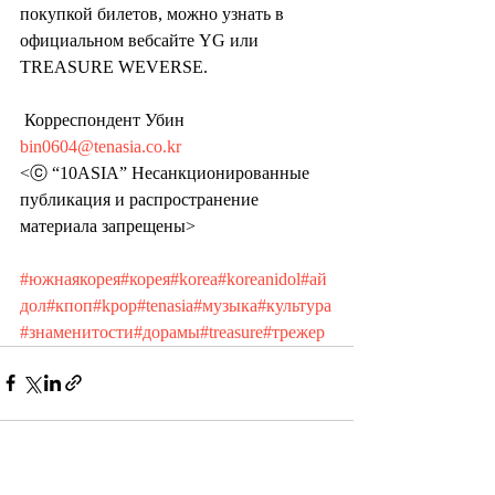
покупкой билетов, можно узнать в 
официальном вебсайте YG или  
TREASURE WEVERSE.
 Корреспондент Убин 
bin0604@tenasia.co.kr
<ⓒ “10ASIA” Несанкционированные 
публикация и распространение 
материала запрещены>
#южнаякорея
#корея
#korea
#koreanidol
#ай
дол
#кпоп
#kpop
#tenasia
#музыка
#культура
#знаменитости
#дорамы
#treasure
#трежер