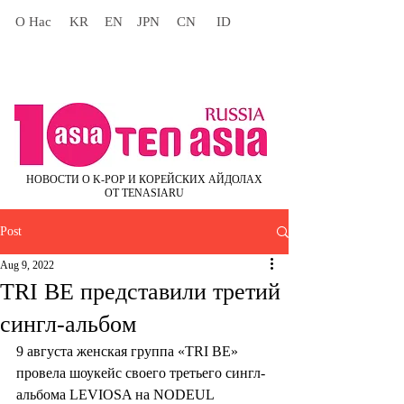
О Нас
KR
EN
JPN
CN
ID
НОВОСТИ О K-POP И КОРЕЙСКИХ АЙДОЛАХ
ОТ TENASIARU
Post
Aug 9, 2022
TRI BE представили третий
сингл-альбом
9 августа женская группа «TRI BE» 
провела шоукейс своего третьего сингл-
альбома LEVIOSA на NODEUL 