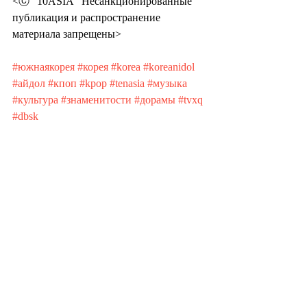
<ⓒ “10ASIA” Несанкционированные 
публикация и распространение 
материала запрещены>
#южнаякорея
#корея
#korea
#koreanidol
#айдол
#кпоп
#kpop
#tenasia
#музыка
#культура
#знаменитости
#дорамы
#tvxq
#dbsk
Recent Posts
See All