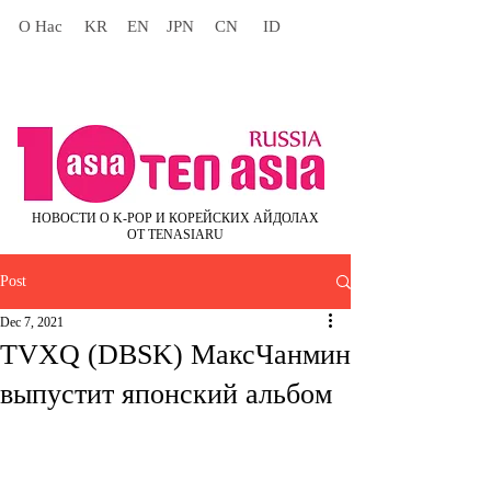
О Нас
KR
EN
JPN
CN
ID
НОВОСТИ О K-POP И КОРЕЙСКИХ АЙДОЛАХ
ОТ TENASIARU
Post
Dec 7, 2021
TVXQ (DBSK) МаксЧанмин
выпустит японский альбом