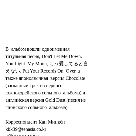
В  альбом вошли одноименная 
титульная песня, Don't Let Me Down, 
You Light  My Moon, もう愛してると言
えない, Put Your Records On, Over, а 
также японоязычная  версия Chocolate 
(заглавный трек из первого 
южнокорейского сольного  альбома) и 
английская версия Gold Dust (песня из 
японского сольного  альбома).
Корреспондент Кан Минкён 
kkk39@tenasia.co.kr