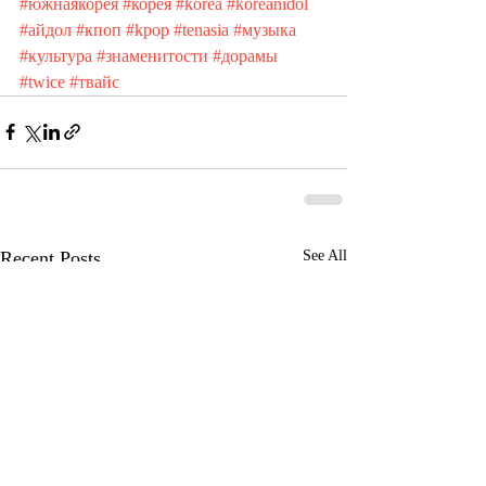
#южнаякорея
#корея
#korea
#koreanidol
#айдол
#кпоп
#kpop
#tenasia
#музыка
#культура
#знаменитости
#дорамы
#twice
#твайс
Recent Posts
See All