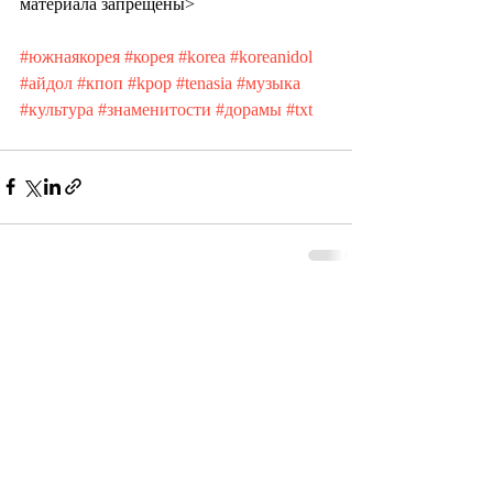
материала запрещены>
#южнаякорея
#корея
#korea
#koreanidol
#айдол
#кпоп
#kpop
#tenasia
#музыка
#культура
#знаменитости
#дорамы
#txt
Recent Posts
See All