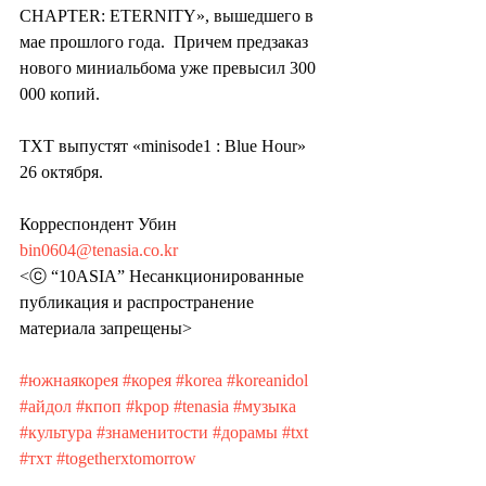
CHAPTER: ETERNITY», вышедшего в 
мае прошлого года.  Причем предзаказ 
нового миниальбома уже превысил 300 
000 копий.
TXT выпустят «minisode1 : Blue Hour» 
26 октября.
Корреспондент Убин 
bin0604@tenasia.co.kr
<ⓒ “10ASIA” Несанкционированные 
публикация и распространение 
материала запрещены>
#южнаякорея
#корея
#korea
#koreanidol
#айдол
#кпоп
#kpop
#tenasia
#музыка
#культура
#знаменитости
#дорамы
#txt
#тхт
#togetherxtomorrow