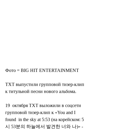
Фото = BIG HIT ENTERTAINMENT
TXT выпустили групповой тизер-клип 
к титульной песни нового альбома.
19  октября TXT выложили в соцсети 
групповой тизер-клип к «You and I 
found  in the sky at 5:53 (на корейском: 5
시 53분의 하늘에서 발견한 너와 나)» - 