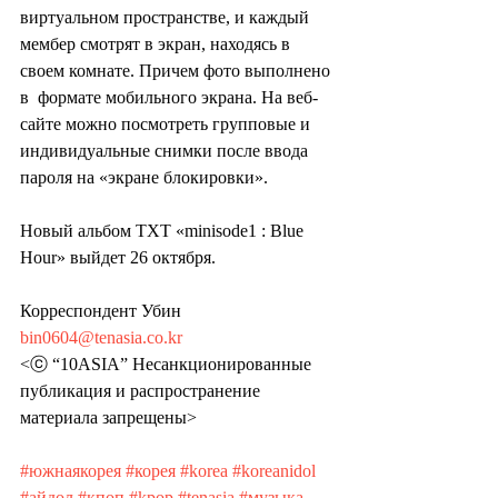
виртуальном пространстве, и каждый  
мембер смотрят в экран, находясь в 
своем комнате. Причем фото выполнено 
в  формате мобильного экрана. На веб-
сайте можно посмотреть групповые и  
индивидуальные снимки после ввода 
пароля на «экране блокировки».
Новый альбом TXT «minisode1 : Blue 
Hour» выйдет 26 октября. 
Корреспондент Убин 
bin0604@tenasia.co.kr
<ⓒ “10ASIA” Несанкционированные 
публикация и распространение 
материала запрещены>
#южнаякорея
#корея
#korea
#koreanidol
#айдол
#кпоп
#kpop
#tenasia
#музыка