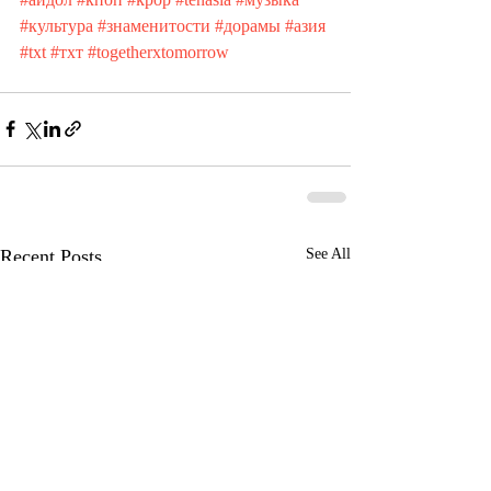
#культура
#знаменитости
#дорамы
#азия
#txt
#тхт
#togetherxtomorrow
Recent Posts
See All