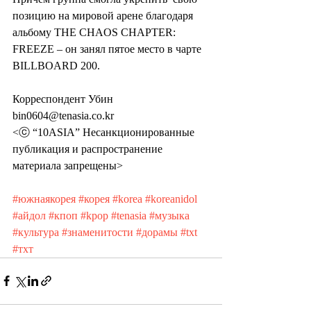
позицию на мировой арене благодаря 
альбому THE CHAOS CHAPTER:  
FREEZE – он занял пятое место в чарте 
BILLBOARD 200.
Корреспондент Убин 
bin0604@tenasia.co.kr
<ⓒ “10ASIA” Несанкционированные 
публикация и распространение 
материала запрещены>
#южнаякорея
#корея
#korea
#koreanidol
#айдол
#кпоп
#kpop
#tenasia
#музыка
#культура
#знаменитости
#дорамы
#txt
#тхт