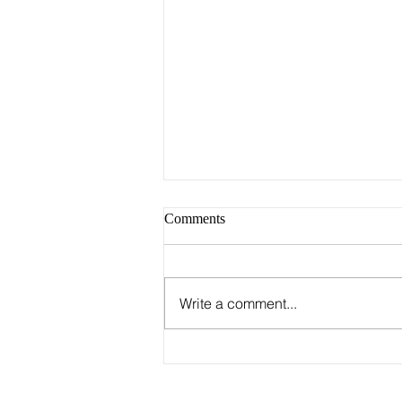
Comments
Write a comment...
Группа Stray Kids
опубликовала график первого
этапа мирового турне