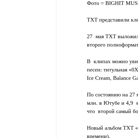
Фото = BIGHIT MUS
TXT представили клю
27  мая TXT выложил
второго полноформ
В  клипах можно уви
песен: титульная «0X
Ice Cream, Balance Ga
По состоянию на 27 м
млн. в Ютубе и 4,9  
что  второй самый б
Новый альбом TXT «
времени).