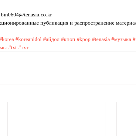
bin0604@tenasia.co.kr
ционированные публикация и распространение материа
#korea
#koreanidol
#айдол
#кпоп
#kpop
#tenasia
#музыка
#
амы
#txt
#тхт