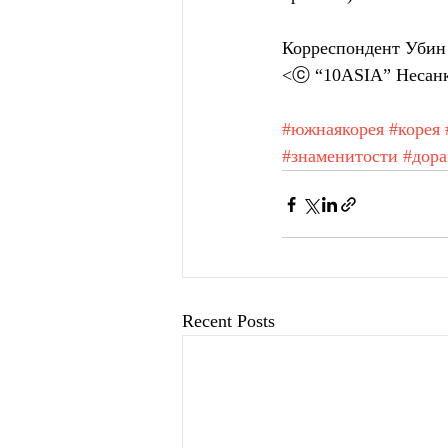
Корреспондент Убин 
<ⓒ “10ASIA” Несанк
#южнаякорея
#корея
#знаменитости
#дор
Recent Posts