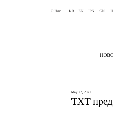
О Нас
KR
EN
JPN
CN
I
НОВО
May 27, 2021
TXT пред