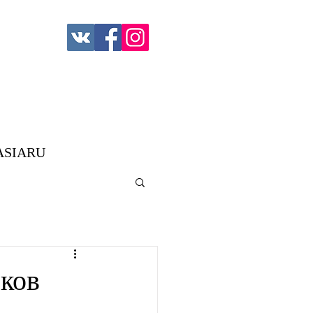
ASIARU
еков