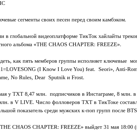
IC
чевые сегменты своих песен перед своим камбэком.
и в глобальной видеоплатформе ТикТок хайлайты треков 
атного альбома «THE CHAOS CHAPTER: FREEZE».
деть, как пять мемберов группы исполняет ключевые  мо
1=LOVESONG (I Know I Love You) feat.  Seori», Anti-Roma
me, No Rules, Dear  Sputnik и Frost.
ая у TXT 8,47 млн.  подписчиков в Инстаграме, 8 млн. в 
млн. в V LIVE. Число фолловеров TXT в ТикТоке составля
ольшой показатель среди мужских к-поп групп после BTS
THE CHAOS CHAPTER: FREEZE» выйдет 31 мая 18:00 (