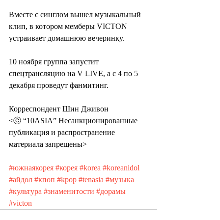
Вместе с синглом вышел музыкальный 
клип, в котором мемберы VICTON 
устраивает домашнюю вечеринку.
10 ноября группа запустит 
спецтрансляцию на V LIVE, а с 4 по 5 
декабря проведут фанмитинг.
Корреспондент Шин Дживон
<ⓒ “10ASIA” Несанкционированные 
публикация и распространение 
материала запрещены>
#южнаякорея
#корея
#korea
#koreanidol
#айдол
#кпоп
#kpop
#tenasia
#музыка
#культура
#знаменитости
#дорамы
#victon