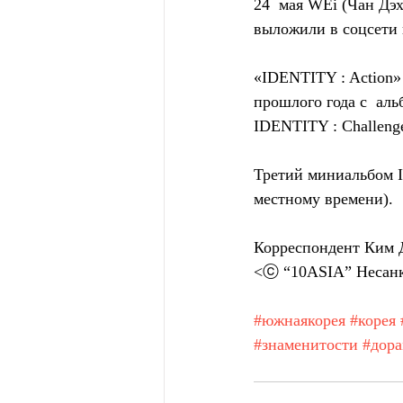
24  мая WEi (Чан Дэ
выложили в соцсети 
«IDENTITY : Action»
прошлого года с  аль
IDENTITY : Challeng
Третий миниальбом I
местному времени).
Корреспондент Ким 
<ⓒ “10ASIA” Несанк
#южнаякорея
#корея
#знаменитости
#дор