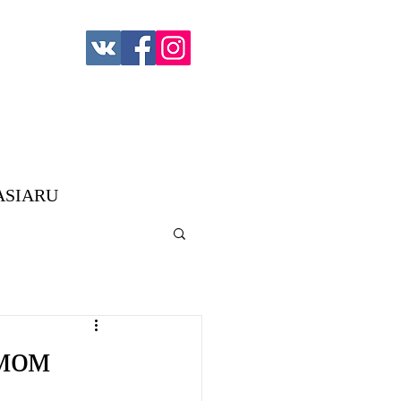
ASIARU
мом