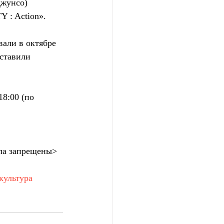
Джунсо) 
 : Action».
али в октябре 
ставили  
8:00 (по 
ла запрещены>
культура