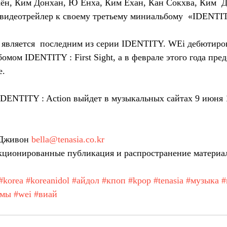
хён, Ким Донхан, Ю Ёнха, Ким Ёхан, Кан Сокхва, Ким  
видеотрейлер к своему третьему миниальбому  «IDENTITY
 является  последним из серии IDENTITY. WEi дебютиров
бомом IDENTITY : First Sight, а в феврале этого года пред
e.
DENTITY : Action выйдет в музыкальных сайтах 9 июня 1
Дживон 
bella@tenasia.co.kr
ционированные публикация и распространение материа
#korea
#koreanidol
#айдол
#кпоп
#kpop
#tenasia
#музыка
#
амы
#wei
#виай