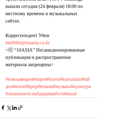
вышли сегодня (24 февраля) 18:00 по 
местному времени в музыкальных 
сайтах.
Корреспондент Убин 
bin0604@tenasia.co.kr
<ⓒ “10ASIA” Несанкционированные 
публикация и распространение 
материала запрещены>
#южнаякорея
#корея
#korea
#koreanidol
#ай
дол
#кпоп
#kpop
#tenasia
#музыка
#культура
#знаменитости
#дорамы
#wei
#виай