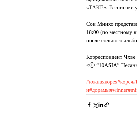
«TAKE». В списоке у
Сон Минхо представи
18:00 (по местному в
после сольного альб
Корреспондент Чхве
<ⓒ “10ASIA” Несанк
#южнаякорея
#корея
#
и
#дорамы
#winner
#mi