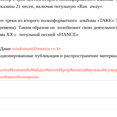
казаны 21 песен, включая титульную «Run  away».
т треки из второго полноформатного  альбома «TAKE» 3
ремени). Таким образом он  возобновит свою деятельност
ома XX с  титульной песней «FIANCE».
 Джие 
wisdomart@tenasia.co.kr
ционированные публикация и распространение материа
korea
#koreanidol
#айдол
#кпоп
#kpop
#tenasia
#музыка
#культ
no
#мино
#сонминхо