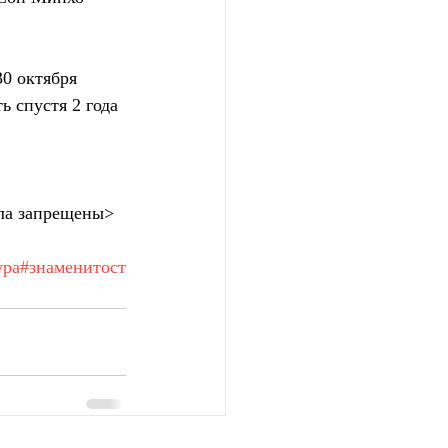
0 октября 
ь спустя 2 года 
ла запрещены>
ура
#знаменитост