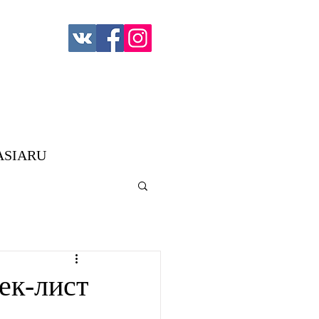
ASIARU
ек-лист