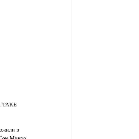
м TAKE 
ожили в  
 Сон Минхо 