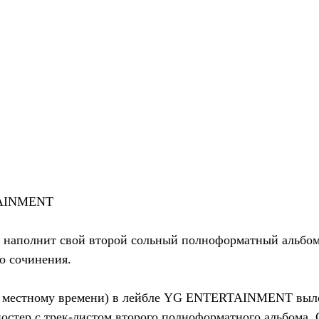
TAINMENT
аполнит свой второй сольный полноформатный альбо
о сочинения.
(по местному времени) в лейбле YG ENTERTAINMENT выл
остер с трек-листом второго полноформатного альбома 