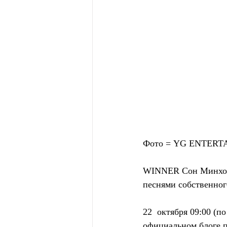
Фото = YG ENTER
WINNER Сон Минхо н
песнями собственног
22  октября 09:00 
официальном блоге п