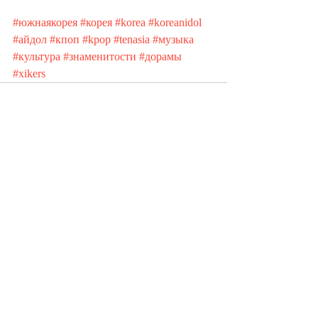
#южнаякорея
#корея
#korea
#koreanidol
#айдол
#кпоп
#kpop
#tenasia
#музыка
#культура
#знаменитости
#дорамы
#xikers
Recent Posts
See All