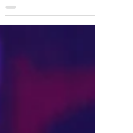
SHINEE Онью представил фото
к новому альбому